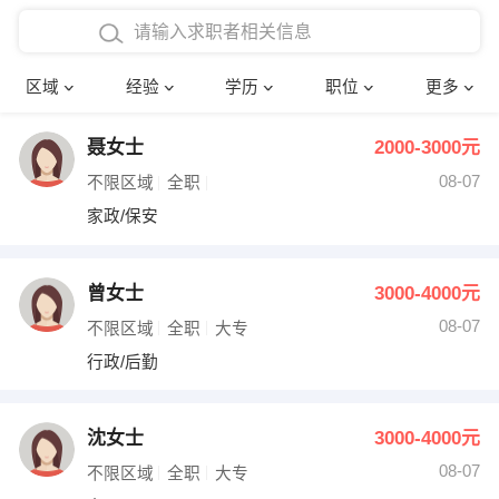
在校学生工作经验
本科
行政后勤
建筑装潢
确定
区域
经验
学历
职位
更多
三年以上工作经验
硕士
销售岗位
教师
聂女士
2000-3000元
四年以上工作经验
博士
文员
护士
08-07
不限区域
全职
五年以上工作经验
财务会计
传单派发
家政/保安
十年以上工作经验
超市零售
促销导购
曾女士
3000-4000元
网络IT
保健按摩
08-07
不限区域
全职
大专
行政/后勤
快递员
前台接待
收银员
技术员/工程师
沈女士
3000-4000元
08-07
水电/机修
部门经理
不限区域
全职
大专