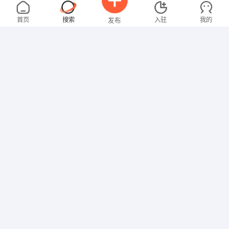
张先生
面议
08-06
不限区域
全职
首页
搜索
入驻
我的
发布
其他职位
卢女士
3000-4000元
08-06
不限区域
全职
大专
招聘信息
求职简历
其他职位
范先生
面议
08-06
不限区域
全职
研究生
其他职位
张女士
面议
08-02
不限区域
全职
高中