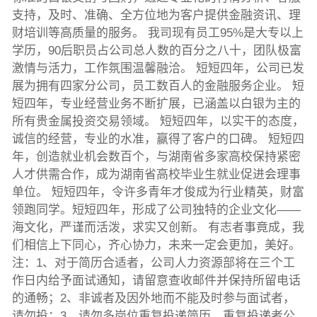
支持，及时、准确、全方位地为客户提供金融资讯、理
财培训等高质量的服务。 我司现有员工95%是大专以上
学历，90后职员占公司总人数的百分之八十，团队极富
激情与活力，工作氛围温馨融洽。 短短四年，公司已发
展为拥有四家分公司，员工数百人的金融服务企业。 短
短四年，专业经营业务不断扩展，已涵盖以白银为主的
所有贵金属投资交易领域。 短短四年，以实干的态度，
诚信的经营，专业的水准，赢得了客户的口碑。 短短四
年，创造就业机会数百个，与湖南省多家高校保持紧密
人才供需合作，成为湖南省高校毕业生就业促进会理事
单位。 短短四年，令许多青年才俊成为行业精英，财富
领跑同学。短短四年，形成了公司独特的企业文化——
海文化，严谨而活泼，求实又创新。 有志者事竟成，我
们相信上下同心，齐心协力，未来一定会更加，美好。
注：1、对于简历合适者，公司人力资源部将在三个工
作日内给予面试通知，请留意查收邮件并保持所留电话
的通畅；2、非诚者及因外地而不能及时参与面试者，
请勿投；3、请勿多岗位重复投递简历，重复投递者公